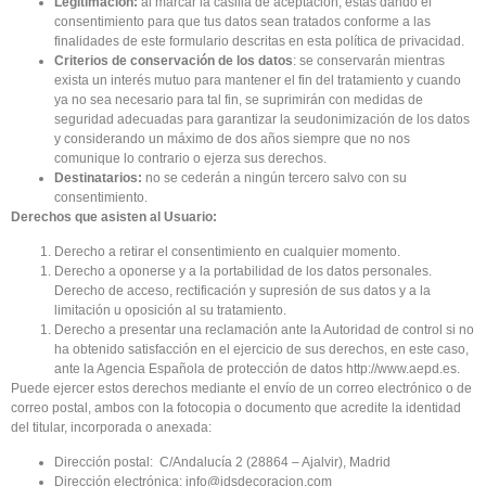
Legitimación:
al marcar la casilla de aceptación, estás dando el
consentimiento para que tus datos sean tratados conforme a las
finalidades de este formulario descritas en esta política de privacidad.
Criterios de conservación de los datos
: se conservarán mientras
exista un interés mutuo para mantener el fin del tratamiento y cuando
ya no sea necesario para tal fin, se suprimirán con medidas de
seguridad adecuadas para garantizar la seudonimización de los datos
y considerando un máximo de dos años siempre que no nos
comunique lo contrario o ejerza sus derechos.
Destinatarios:
no se cederán a ningún tercero salvo con su
consentimiento.
Derechos que asisten al Usuario:
Derecho a retirar el consentimiento en cualquier momento.
Derecho a oponerse y a la portabilidad de los datos personales.
Derecho de acceso, rectificación y supresión de sus datos y a la
limitación u oposición al su tratamiento.
Derecho a presentar una reclamación ante la Autoridad de control si no
ha obtenido satisfacción en el ejercicio de sus derechos, en este caso,
ante la Agencia Española de protección de datos http://www.aepd.es.
Puede ejercer estos derechos mediante el envío de un correo electrónico o de
correo postal, ambos con la fotocopia o documento que acredite la identidad
del titular, incorporada o anexada:
Dirección postal: C/Andalucía 2 (28864 – Ajalvir), Madrid
Dirección electrónica: info@idsdecoracion.com