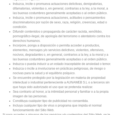
Induzca, incite o promueva actuaciones delictivas, denigratorias,
difamatorias, violentas o, en general, contrarias a la ley, a la moral, a
las buenas costumbres generalmente aceptadas o al orden público.
Induzca, incite o promueva actuaciones, actitudes o pensamientos
discriminatorios por razón de sexo, raza, religión, creencias, edad o
condición.
Difundir contenidos o propaganda de carácter racista, xenófobo,
pornográfico-ilegal, de apología del terrorismo o atentatorio contra los
derechos humanos.
Incorpore, ponga a disposición o permita acceder a productos,
elementos, mensajes y/o servicios delictivos, violentos, ofensivos,
nocivos, degradantes o, en general, contrarios a la ley, a la moral y a
las buenas costumbres generalmente aceptadas o al orden público.
Induzca o pueda inducir a un estado inaceptable de ansiedad o temor.
Induzca o incite a involucrarse en prácticas peligrosas, de riesgo o
nocivas para la salud y el equilibrio psíquico.
Se encuentre protegido por la legislación en materia de propiedad
intelectual o industrial perteneciente a AUNAWEB S.L o a terceros sin
que haya sido autorizado el uso que se pretenda realizar.
Sea contrario al honor, a la intimidad personal y familiar o a la propia
imagen de las personas.
Constituya cualquier tipo de publicidad no consentida.
Incluya cualquier tipo de virus o programa que impida el normal
funcionamiento del Sitio Web.
Si para acceder a algunos de los servicios y/o contenidos del Sitio Web, se le