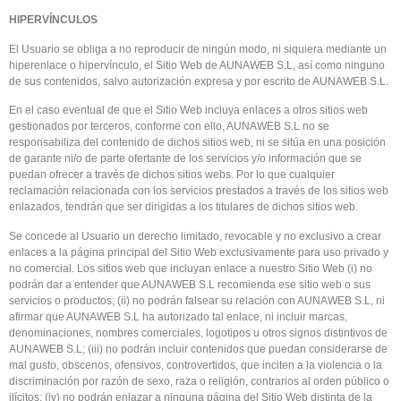
HIPERVÍNCULOS
El Usuario se obliga a no reproducir de ningún modo, ni siquiera mediante un
hiperenlace o hipervínculo, el Sitio Web de AUNAWEB S.L, así como ninguno
de sus contenidos, salvo autorización expresa y por escrito de AUNAWEB S.L.
En el caso eventual de que el Sitio Web incluya enlaces a otros sitios web
gestionados por terceros, conforme con ello, AUNAWEB S.L no se
responsabiliza del contenido de dichos sitios web, ni se sitúa en una posición
de garante ni/o de parte ofertante de los servicios y/o información que se
puedan ofrecer a través de dichos sitios webs. Por lo que cualquier
reclamación relacionada con los servicios prestados a través de los sitios web
enlazados, tendrán que ser dirigidas a los titulares de dichos sitios web.
Se concede al Usuario un derecho limitado, revocable y no exclusivo a crear
enlaces a la página principal del Sitio Web exclusivamente para uso privado y
no comercial. Los sitios web que incluyan enlace a nuestro Sitio Web (i) no
podrán dar a entender que AUNAWEB S.L recomienda ese sitio web o sus
servicios o productos; (ii) no podrán falsear su relación con AUNAWEB S.L, ni
afirmar que AUNAWEB S.L ha autorizado tal enlace, ni incluir marcas,
denominaciones, nombres comerciales, logotipos u otros signos distintivos de
AUNAWEB S.L; (iii) no podrán incluir contenidos que puedan considerarse de
mal gusto, obscenos, ofensivos, controvertidos, que inciten a la violencia o la
discriminación por razón de sexo, raza o religión, contrarios al orden público o
ilícitos; (iv) no podrán enlazar a ninguna página del Sitio Web distinta de la