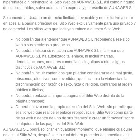
hiperenlace o hipervínculo, el Sitio Web de AUNAWEB S.L, así como ninguno
de sus contenidos, salvo autorización expresa y por escrito de AUNAWEB S.L.
Se concede al Usuario un derecho limitado, revocable y no exclusivo a crear
enlaces a la página principal del Sitio Web exclusivamente para uso privado y
no comercial. Los sitios web que incluyan enlace a nuestro Sitio Web:
No podrán dar a entender que AUNAWEB S.L recomienda ese sitio
web o sus servicios o productos;
No podrán falsear su relación con AUNAWEB S.L ni afirmar que
AUNAWEB S.L ha autorizado tal enlace, ni incluir marcas,
denominaciones, nombres comerciales, logotipos u otros signos
distintivos de AUNAWEB S.L;
No podrán incluir contenidos que puedan considerarse de mal gusto,
obscenos, ofensivos, controvertidos, que inciten a la violencia o la
discriminación por razón de sexo, raza o religión, contrarios al orden
público o ilícitos;
No podrán enlazar a ninguna página del Sitio Web distinta de la
página principal;
Deberá enlazar con la propia dirección del Sitio Web, sin permitir que
el sitio web que realice el enlace reproduzca el Sitio Web como parte
de su web o dentro de uno de sus “frames” o crear un “browser” sobre
cualquiera de las páginas del Sitio Web.
AUNAWEB S.L podrá solicitar, en cualquier momento, que elimine cualquier
enlace al Sitio Web, después de lo cual deberá proceder de inmediato a su