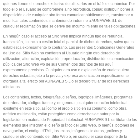
quienes tienen el derecho exclusivo de utilizarlos en el tráfico económico. Por
todo ello el Usuario se compromete a no reproducir, copiar, distribuir, poner a
disposición o de cualquier otra forma comunicar públicamente, transformar o
modificar tales contenidos, manteniendo indemne a AUNAWEB S.L de
cualquier reclamación que se derive del incumplimiento de tales obligaciones.
En ningún caso el acceso al Sitio Web implica ningún tipo de renuncia,
transmisión, licencia o cesión total ni parcial de dichos derechos, salvo que se
establezca expresamente lo contrario. Las presentes Condiciones Generales
de Uso del Sitio Web no confieren al Usuario ningún otro derecho de
utilización, alteración, explotación, reproducción, distribución o comunicación
pública del Sitio Web y/o de sus Contenidos distintos de los aquí
expresamente previstos. Cualquier otro uso o explotación de cualesquiera
derechos estará sujeto a la previa y expresa autorización específicamente
otorgada a tal efecto por AUNAWEB S.L o el tercero titular de los derechos
afectados.
Los contenidos, textos, fotografías, diseños, logotipos, imágenes, programas
de ordenador, códigos fuente y, en general, cualquier creación intelectual
existente en este sitio, así como el propio sitio en su conjunto, como obra
artística multimedia, están protegidos como derechos de autor por la
legislación en materia de Propiedad Intelectual. AUNAWEB S.L es titular de los
elementos que integran el diseño gráfico del Sitio Web, lo menús, botones de
navegación, el código HTML, los textos, imágenes, texturas, gráficos y
cualquier otro contenido del Sitio Web o, en cualquier caso dispone de la