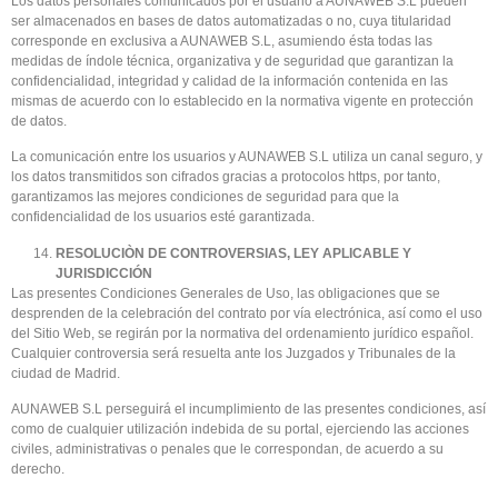
Los datos personales comunicados por el usuario a AUNAWEB S.L pueden
ser almacenados en bases de datos automatizadas o no, cuya titularidad
corresponde en exclusiva a AUNAWEB S.L, asumiendo ésta todas las
medidas de índole técnica, organizativa y de seguridad que garantizan la
confidencialidad, integridad y calidad de la información contenida en las
mismas de acuerdo con lo establecido en la normativa vigente en protección
de datos.
La comunicación entre los usuarios y AUNAWEB S.L utiliza un canal seguro, y
los datos transmitidos son cifrados gracias a protocolos https, por tanto,
garantizamos las mejores condiciones de seguridad para que la
confidencialidad de los usuarios esté garantizada.
RESOLUCIÒN DE CONTROVERSIAS, LEY APLICABLE Y
JURISDICCIÓN
Las presentes Condiciones Generales de Uso, las obligaciones que se
desprenden de la celebración del contrato por vía electrónica, así como el uso
del Sitio Web, se regirán por la normativa del ordenamiento jurídico español.
Cualquier controversia será resuelta ante los Juzgados y Tribunales de la
ciudad de Madrid.
AUNAWEB S.L perseguirá el incumplimiento de las presentes condiciones, así
como de cualquier utilización indebida de su portal, ejerciendo las acciones
civiles, administrativas o penales que le correspondan, de acuerdo a su
derecho.