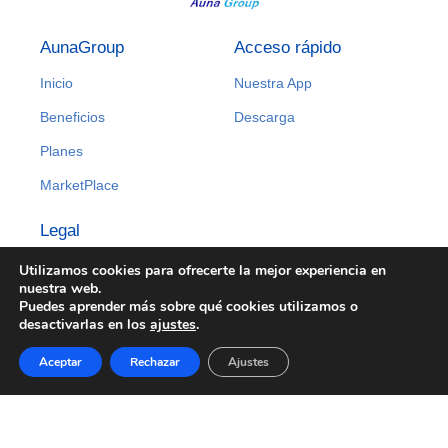
AunaGroup
Acceso rápido
Inicio
Nuestra App
Beneficios
Descarga
Planes
MarketPlace
Legal
Aviso Legal
Utilizamos cookies para ofrecerte la mejor experiencia en
nuestra web.
Política de Privacidad
Puedes aprender más sobre qué cookies utilizamos o
desactivarlas en los
ajustes
.
Política de Cookies
Aceptar
Rechazar
Ajustes
© 2025 Aunagroup | Desarrollado por
Amatic Consulting