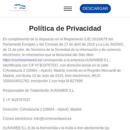
DESCARGAR
Política de Privacidad
En cumplimiento de lo dispuesto en el Reglamento (UE) 2016/679 del
Parlamento Europeo y del Consejo de 27 de abril de 2016 y La Ley 34/2002,
de 11 de julio, de Servicios de la Sociedad de la información y de comercio
electrónico, le informamos que la titularidad del Sitio Web
https://cochesenlared.es/
corresponde a la empresa AUNAWEB S.L.;
identificada con CIF Nº B19767037, con domicilio social en la calle
C/Andalucía 2 (28864 – Ajalvir), Madrid, inscrita en el Registro Mercantil de
Madrid, con fecha 10 de Julio de 2024, folio electrónico, IRUS:
1000424811762, inscripción 1 con hoja M-827998.
Responsable de Tratamiento: AUNAWEB S.L.
C.I.F: B19767037
Dirección: C/Andalucía 2 (28864 – Ajalvir), Madrid
Correo electrónico:
info@cochesenlared.es
AUNAWEB S.L le da la bienvenida y le invita a leer atentamente las