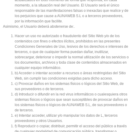
momento, a la situación real del Usuario. El Usuario será el único
responsable de las manifestaciones falsas o inexactas que realice y de
los perjuicios que cause a AUNAWEB S.L o a terceros proveedores,
por la información que facilite.
Asimismo, el Usuario deberá abstenerse de:.
Hacer un uso no autorizado o fraudulento del Sitio Web y/o de los
contenidos con fines o efectos ilícitos, prohibidos en las presentes
Condiciones Generales de Uso, lesivos de los derechos e intereses de
terceros, o que de cualquier forma puedan dañar, inutilizar,
sobrecargar, deteriorar o impedir la normal utilización de los servicios o
los documentos, archivos y toda clase de contenidos almacenados en
cualquier equipo informático.
b) Acceder o intentar acceder a recursos o áreas restringidas del Sitio
Web, sin cumplir las condiciones exigidas para dicho acceso.
c) Provocar daños en los sistemas físicos o lógicos del Sitio Web, de
sus proveedores o de terceros.
d) Introducir o difundir en la red virus informáticos o cualesquiera otros
sistemas físicos o lógicos que sean susceptibles de provocar daños en
los sistemas físicos o lógicos de AUNAWEB S.L, de sus proveedores o
de terceros.
e) Intentar acceder, utilizar y/o manipular los datos de L, terceros
proveedores y otros Usuarios.
f) Reproducir o copiar, distribuir, permitir el acceso del público a través
de cualquier modalidad de comunicación pública, transformar o